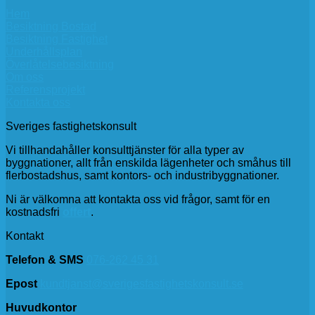
Hem
Besiktning Bostad
Besiktning Fastighet
Underhållsplan
Överlåtelsebesiktning
Om oss
Referensprojekt
Kontakta oss
Sveriges fastighetskonsult
Vi tillhandahåller konsulttjänster för alla typer av
byggnationer, allt från enskilda lägenheter och småhus till
flerbostadshus, samt kontors- och industribyggnationer.
Ni är välkomna att kontakta oss vid frågor, samt för en
kostnadsfri
offert
.
Kontakt
Telefon & SMS
076-262 45 31
Epost
kundtjanst@sverigesfastighetskonsult.se
Huvudkontor