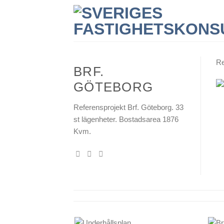
Skip
to
content
Re
BRF.
GÖTEBORG
Referensprojekt Brf. Göteborg. 33
st lägenheter. Bostadsarea 1876
Kvm.