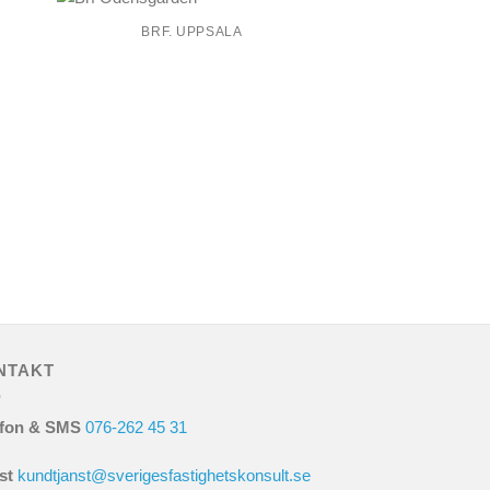
BRF. UPPSALA
BRF. K
NTAKT
efon & SMS
076-262 45 31
st
kundtjanst@sverigesfastighetskonsult.se