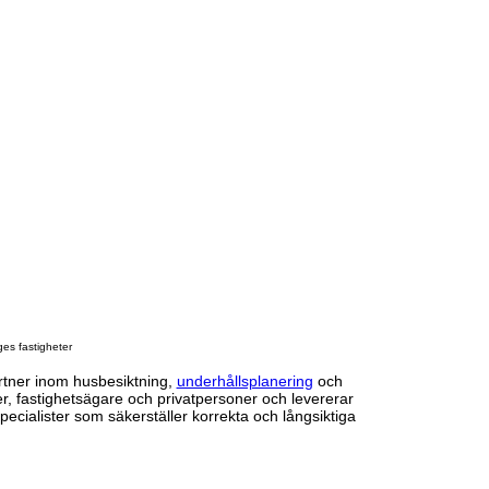
ges fastigheter
rtner inom husbesiktning,
underhållsplanering
och
:er, fastighetsägare och privatpersoner och levererar
ecialister som säkerställer korrekta och långsiktiga