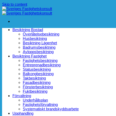
Skip to content
Besiktning Bostad
Överlåtelsebesiktning
Husbesiktning
Besiktning Lägenhet
Badrumsbesiktning
Avloppsbesiktning
Besiktning Fastighet
Fastighetsbesiktning
Entreprenadbesiktning
Statusbesiktning
Balkongbesiktning
Takbesiktning
Fasadbesiktning
Fönsterbesiktning
Fuktbesiktning
Förvaltning
Underhållsplan
Fastighetsförvaltning
Systematiskt brandskyddsarbete
Upphandling