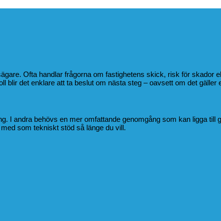
tsägare. Ofta handlar frågorna om fastighetens skick, risk för skado
l blir det enklare att ta beslut om nästa steg – oavsett om det gäller e
jning. I andra behövs en mer omfattande genomgång som kan ligga till 
 med som tekniskt stöd så länge du vill.