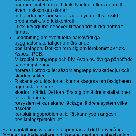
badrum, toalettrum och kök. Kontroll utförs normalt
även i riskkonstruktioner
och andra beståndsdelar vid antydan till särskild
problematik. Vid fuktkontroll
i t.ex. krypgrund behöver tillträdande lucka normalt
finnas.
Bedömning om eventuella hälsovådliga
byggnadsmaterial genomförs under
besiktningen. Det kan röra sig om förekomst av t.ex.
Asbest, PCB,
Mikrobiella angrepp och Bly. Även ev. övriga påträffade
saneringsbehov
noteras i protokollet såsom angrepp av skadedjur och
skadeinsekter.
Riskanalys utförs för att kunna klargöra om fastigheten
äger risk för större
skador i närtid. Det kan röra sig om äldre installationer
för vattenburna
rörsystem vilka riskerar läckage, äldre elsystem vilka
riskerar
kortslutningsproblematik. Riskanalysen anges i
besiktningsprotokollet.
Sammanfattningsvis är det uppenbart att det finns många
fördelar, för både säljare och köpare, med en husbesiktning