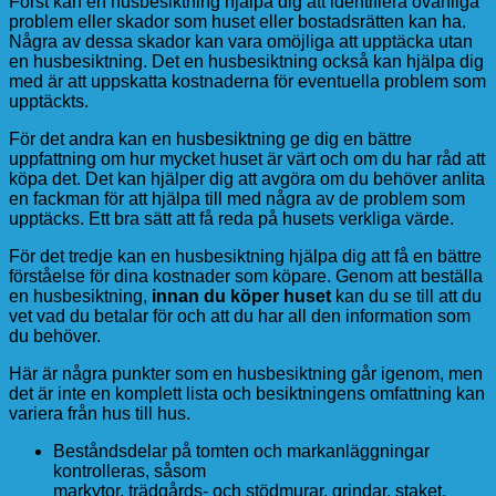
Först kan en husbesiktning hjälpa dig att identifiera ovanliga
problem eller skador som huset eller bostadsrätten kan ha.
Några av dessa skador kan vara omöjliga att upptäcka utan
en husbesiktning. Det en husbesiktning också kan hjälpa dig
med är att uppskatta kostnaderna för eventuella problem som
upptäckts.
För det andra kan en husbesiktning ge dig en bättre
uppfattning om hur mycket huset är värt och om du har råd att
köpa det. Det kan hjälper dig att avgöra om du behöver anlita
en fackman för att hjälpa till med några av de problem som
upptäcks. Ett bra sätt att få reda på husets verkliga värde.
För det tredje kan en husbesiktning hjälpa dig att få en bättre
förståelse för dina kostnader som köpare. Genom att beställa
en husbesiktning,
innan du köper huset
kan du se till att du
vet vad du betalar för och att du har all den information som
du behöver.
Här är några punkter som en husbesiktning går igenom, men
det är inte en komplett lista och besiktningens omfattning kan
variera från hus till hus.
Beståndsdelar på tomten och markanläggningar
kontrolleras, såsom
markytor, trädgårds- och stödmurar, grindar, staket,