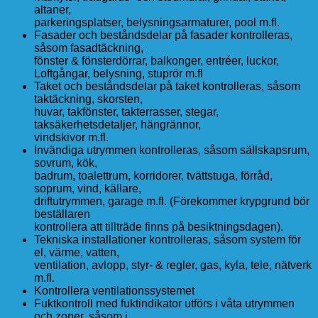
altaner,
parkeringsplatser, belysningsarmaturer, pool m.fl.
Fasader och beståndsdelar på fasader kontrolleras,
såsom fasadtäckning,
fönster & fönsterdörrar, balkonger, entréer, luckor,
Loftgångar, belysning, stuprör m.fl
Taket och beståndsdelar på taket kontrolleras, såsom
taktäckning, skorsten,
huvar, takfönster, takterrasser, stegar,
taksäkerhetsdetaljer, hängrännor,
vindskivor m.fl.
Invändiga utrymmen kontrolleras, såsom sällskapsrum,
sovrum, kök,
badrum, toalettrum, korridorer, tvättstuga, förråd,
soprum, vind, källare,
driftutrymmen, garage m.fl. (Förekommer krypgrund bör
beställaren
kontrollera att tillträde finns på besiktningsdagen).
Tekniska installationer kontrolleras, såsom system för
el, värme, vatten,
ventilation, avlopp, styr- & regler, gas, kyla, tele, nätverk
m.fl.
Kontrollera ventilationssystemet
Fuktkontroll med fuktindikator utförs i våta utrymmen
och zoner, såsom i