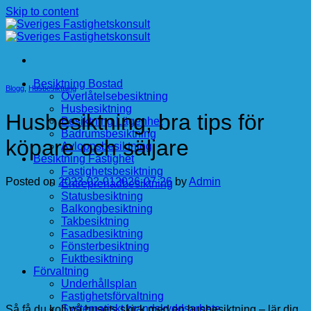
Skip to content
Besiktning Bostad
Blogg
,
Husbesiktning
Överlåtelsebesiktning
Husbesiktning
Husbesiktning, bra tips för
Besiktning Lägenhet
Badrumsbesiktning
köpare och säljare
Avloppsbesiktning
Besiktning Fastighet
Fastighetsbesiktning
Posted on
2023-02-01
2026-07-26
by
Admin
Entreprenadbesiktning
Statusbesiktning
Balkongbesiktning
Takbesiktning
Fasadbesiktning
Fönsterbesiktning
Fuktbesiktning
Förvaltning
Underhållsplan
Fastighetsförvaltning
Systematiskt brandskyddsarbete
Så få du koll på husets skick med en husbesiktning – lär dig