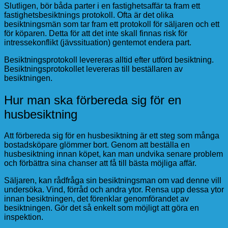
Slutligen, bör båda parter i en fastighetsaffär ta fram ett
fastighetsbesiktnings protokoll. Ofta är det olika
besiktningsmän som tar fram ett protokoll för säljaren och ett
för köparen. Detta för att det inte skall finnas risk för
intressekonflikt (jävssituation) gentemot endera part.
Besiktningsprotokoll levereras alltid efter utförd besiktning.
Besiktningsprotokollet levereras till beställaren av
besiktningen.
Hur man ska förbereda sig för en
husbesiktning
Att förbereda sig för en husbesiktning är ett steg som många
bostadsköpare glömmer bort. Genom att beställa en
husbesiktning innan köpet, kan man undvika senare problem
och förbättra sina chanser att få till bästa möjliga affär.
Säljaren, kan rådfråga sin besiktningsman om vad denne vill
undersöka. Vind, förråd och andra ytor. Rensa upp dessa ytor
innan besiktningen, det förenklar genomförandet av
besiktningen. Gör det så enkelt som möjligt att göra en
inspektion.