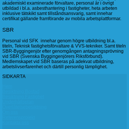
akademiskt examinerade förvaltare, personal är i övrigt
utbildad i bl.a. asbesthantering i fastigheter, heta arbeten
inklusive tätskikt samt tillståndsansvarig, samt innehar
certifikat gällande framförande av mobila arbetsplattformar.
SBR
Personal vid SFK innehar genom högre utbildning bl.a.
titeln, Teknisk fastighetsförvaltare & VVS-tekniker. Samt titeln
SBR-Byggingenjör efter genomgången antagningsprövning
vid SBR (Svenska Byggingenjörers Riksförbund).
Medlemskapet vid SBR baseras på adekvat utbildning,
arbetslivserfarenhet och därtill personlig lämplighet.
SIDKARTA
Hem
Besiktning Bostad
Besiktning Fastighet
Underhållsplan
Överlåtelsebesiktning
Om oss
Referensprojekt
Kontakta oss