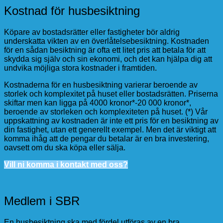
Kostnad för husbesiktning
Köpare av bostadsrätter eller fastigheter bör aldrig
underskatta vikten av en överlåtelsebesiktning. Kostnaden
för en sådan besiktning är ofta ett litet pris att betala för att
skydda sig själv och sin ekonomi, och det kan hjälpa dig att
undvika möjliga stora kostnader i framtiden.
Kostnaderna för en husbesiktning varierar beroende av
storlek och komplexitet på huset eller bostadsrätten. Priserna
skiftar men kan ligga på 4000 kronor*-20 000 kronor*,
beroende av storleken och komplexiteten på huset. (*) Vår
uppskattning av kostnaden är inte ett pris för en besiktning av
din fastighet, utan ett generellt exempel. Men det är viktigt att
komma ihåg att de pengar du betalar är en bra investering,
oavsett om du ska köpa eller sälja.
Vill ni komma i kontakt med oss?
Medlem i SBR
En husbesiktning ska med fördel utföras av en bra