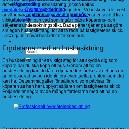
Upphandling
det viktigaste om husbesiktning (också kallad
Byggprojektledning
överlåtelsebesiktning
) i den här guiden. Vi beskriver de mest
Upphandling av entreprenader
användbara punkterna i vad som kan påverka en av ditt livs
Kontakt
viktigaste affär, och vad som ingår i både köparens- och
säljarens undersökningsplikt. Båda parter tjänar på att göra
sin egen husbesiktning, för att ta reda på fastighetens skick.
Detta gäller såväl bostadsrätter som hus.
Fördelarna med en husbesiktning
En husbesiktning är ett viktigt steg för att skydda dig som
köpare när du ska köpa ett hus. Genom att ha en
husbesiktning kan du få en djupare förståelse av det hus du
är intresserad av och identifiera eventuella problem som det
kan ha. Detsamma gäller för säljaren, som påvisar för
köparen att han har upplyst säljaren om fastighetens skick
Följande är några av de många fördelarna med att ha en
husbesiktning.