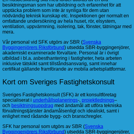
besiktningsman som har utbildning och erfarenhet för att
upptäcka problem som inte är synliga för dem utan
nödvändig teknisk kunskap etc. Inspektionen ger normalt en
omfattande undersökning av hela huset, rör, elsystem,
ventilation, uppvärmning, isolering, tak, fönster, tätningar med
mera.
Vår personal vid SFK utgörs av SBR (
Svenska
Byggingenjörers Riksförbund
) utsedda SBR-byggingenjörer,
akademiskt examinerade förvaltare. Personal är i övrigt
utbildad i bl.a. asbesthantering i fastigheter, heta arbeten
inklusive tätskikt samt tillståndsansvarig, samt innehar
certifikat gällande framförande av mobila arbetsplattformar.
Kort om Sveriges Fastighetskonsult
Sveriges Fastighetskonsult (SFK) är ett konsultföretag
specialiserat i
underhållsplanerings
-,
projektlednings
–
och
besiktningsuppdrag
med ändamål att utföra tekniska
förvaltningstjänster ändamålsenligt och idealiskt, samt i
enlighet med rådande bygg- och branschregler.
SFK har personal som utgörs av SBR (
Svenska
Byggingenjörers Riksförbund
) utsedda SBR-byggingenjörer,